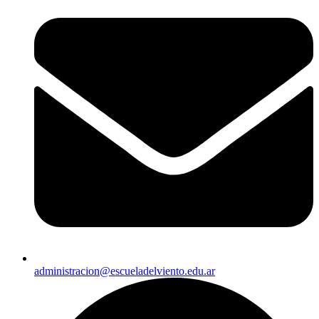
administracion@escueladelviento.edu.ar