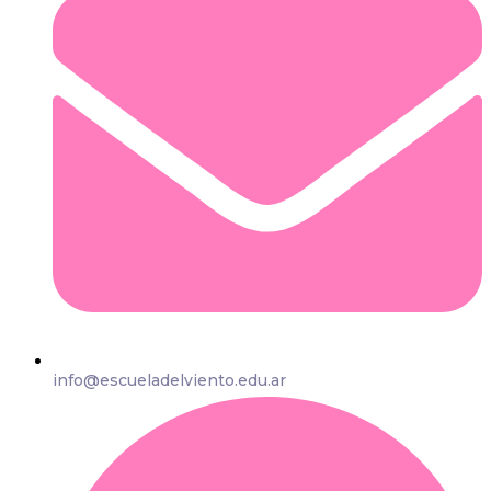
info@escueladelviento.edu.ar